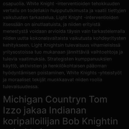
osapuolia. White Knight -interventioiden tehokkuuden
vertailu on todellakin huippututkimusta ja vaatii tiettyjen
vaikutusten tarkastelua.
Light Knight -interventioiden
itsessään on ainutlaatuista, ja niiden erityistä
menestystä voidaan arvioida täysin vain tarkastelemalla
niiden uutta kokonaisvaltaista vaikutusta kohdeyritysten
kehitykseen. Light Knightsin tulevaisuus vihamielisissä
yritysostoissa tuo mukanaan jännittäviä vaihtoehtoja ja
tulevia vaatimuksia. Strategisten kumppanuuksien
käyttö, aktivistien ja henkilökohtaisen pääoman
hyödyntämisen poistaminen, White Knights -yhteistyöt
ja moraaliset tekijät muokkaavat niiden roolia
tulevaisuudessa.
Michigan Countryn Tom
Izzo jakaa Indianan
koripalloilijan Bob Knightin