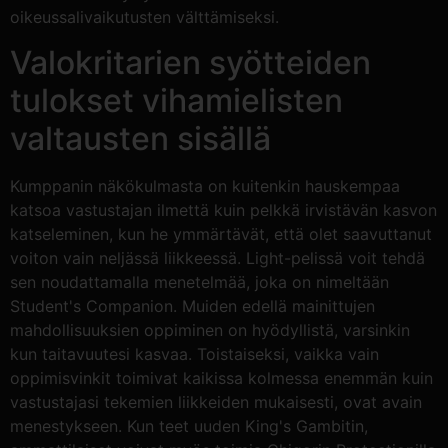
oikeussalivaikutusten välttämiseksi.
Valokritarien syötteiden
tulokset vihamielisten
valtausten sisällä
Kumppanin näkökulmasta on kuitenkin hauskempaa
katsoa vastustajan ilmettä kuin pelkkä irvistävän kasvon
katseleminen, kun he ymmärtävät, että olet saavuttanut
voiton vain neljässä liikkeessä. Light-pelissä voit tehdä
sen noudattamalla menetelmää, joka on nimeltään
Student's Companion. Muiden edellä mainittujen
mahdollisuuksien oppiminen on hyödyllistä, varsinkin
kun taitavuutesi kasvaa. Toistaiseksi, vaikka vain
oppimisvinkit toimivat kaikissa kolmessa enemmän kuin
vastustajasi tekemien liikkeiden mukaisesti, ovat avain
menestykseen. Kun teet uuden King's Gambitin,