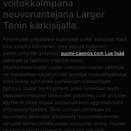
voitokkaimpana
neuvonantajana Larger
Tenin kärkisijalla.
Piiritettyjen yritystenne suunnassa uudet valkoiset ritarit
ovat kysytty liittolainen, joka tarjoaa loistavan
pelastusköyden yrityksen
suomi-casinos.com Lue lisää
eetoksen ja hallinnon ylläpitämiseen.
Osakkeenomistajille uusien valkoisten ritarien väliintulo
on mahdollinen kärjistyminen uudessa tarjouskilpailussa,
mikä johtaa sijoituksen parhaaseen mahdolliseen
hyötyyn. Uudet myrkkypillerit, jotka tunnetaan myös
osakkeenomistajien oikeuksien pakettina, ovat yritysten
käyttämä oikea ohjaus suojautuakseen aggressiivisilta
yritysostoyrityksiltä. Tämä puolustusstrategia on
suunniteltu tekemään yrityksestä houkuttelevamman
ostajalle laimentamalla uusien tarjousten arvoa, muuten
ne toteuttaisivat uusimmat vapaudet nykyisille