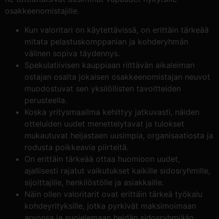
osakkeenomistajille.
Kun valoritari on käytettävissä, on erittäin tärkeää
mitata pelastuskomppanian ja kohderyhmän
välinen sopiva täydennys.
Spekulatiivisen kauppiaan riittävän aikaleiman
ostajan osalta jokaisen osakkeenomistajan neuvot
muodostuvat sen yksilöllisten tavoitteiden
perusteella.
Koska yritysmaailma kehittyy jatkuvasti, näiden
otteluiden uudet menettelytavat ja tulokset
mukautuvat heijastaen uusimpia, organisaatiosta ja
rodusta poikkeavia piirteitä.
On erittäin tärkeää ottaa huomioon uudet,
ajallisesti rajatut vaikutukset kaikille sidosryhmille,
sijoittajille, henkilöstölle ja asiakkaille.
Näin ollen valoritarit ovat erittäin tärkeä työkalu
kohdeyrityksille, jotka pyrkivät maksimoimaan
arvonsa ja suojelemaan heidän sidosryhmiään