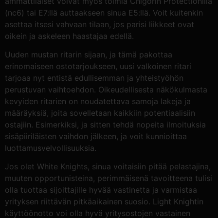
ammattilaiset voivat myös toimia Chigorin Protectionilla
(nc6) tai E7:llä auttaakseen sinua E5:llä. Voit kuitenkin
asettaa itsesi vahvaan tilaan, jos parisi liikkeet ovat
oikein ja askeleen haastajaa edellä.
Uuden mustan ritarin sijaan, ja tämä pakottaa
erinomaiseen ostotarjoukseen, uusi valkoinen ritari
tarjoaa nyt entistä edullisemman ja yhteistyöhön
perustuvan vaihtoehdon. Oikeudellisesta näkökulmasta
kevyiden ritarien on noudatettava samoja lakeja ja
määräyksiä, joita sovelletaan kaikkiin potentiaalisiin
ostajiin. Esimerkiksi, ja sitten tehdä nopeita ilmoituksia
sisäpiiriläisten vaihdon jälkeen, ja voit kunnioittaa
luottamusvelvollisuuksia.
Jos olet White Knights, sinua voitaisiin pitää pelastajina,
muuten opportunisteina, perimmäisenä tavoitteena tulisi
olla tuottaa sijoittajille hyvää vastinetta ja varmistaa
yrityksen riittävän pitkäaikainen suosio. Light Knightin
käyttöönotto voi olla hyvä yritysostojen vastainen