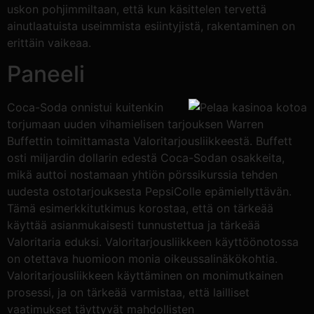
uskon pohjimmiltaan, että kun käsittelen tervettä
ainutlaatuista useimmista esiintyjistä, rakentaminen on
erittäin vaikeaa.
Paneeli
Coca-Soda onnistui kuitenkin
torjumaan uuden vihamielisen tarjouksen Warren
Buffettin toimittamasta Valoritarjousliikkeestä. Buffett
osti miljardin dollarin edestä Coca-Sodan osakkeita,
mikä auttoi nostamaan yhtiön pörssikurssia tehden
uudesta ostotarjouksesta PepsiColle epämiellyttävän.
Tämä esimerkkitutkimus korostaa, että on tärkeää
käyttää asianmukaisesti tunnustettua ja tärkeää
Valoritaria eduksi. Valoritarjousliikkeen käyttöönotossa
on otettava huomioon monia oikeussalinäkökohtia.
Valoritarjousliikkeen käyttäminen on monimutkainen
prosessi, ja on tärkeää varmistaa, että lailliset
vaatimukset täyttyvät mahdollisten