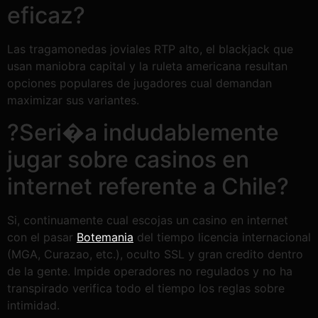
eficaz?
Las tragamonedas joviales RTP alto, el blackjack que
usan maniobra capital y la ruleta americana resultan
opciones populares de jugadores cual demandan
maximizar sus variantes.
?Seri�a indudablemente
jugar sobre casinos en
internet referente a Chile?
Si, continuamente cual escojas un casino en internet
con el pasar
Botemania
del tiempo licencia internacional
(MGA, Curazao, etc.), oculto SSL y gran credito dentro
de la gente. Impide operadores no regulados y no ha
transpirado verifica todo el tiempo los reglas sobre
intimidad.