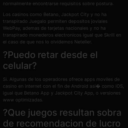
normalmente encontrarse requisitos sobre postura.
Los casinos como Betano, Jackpot City y no ha
transpirado Juegalo permiten depositos joviales
WebPay, ademas de tarjetas nacionales y no ha
transpirado monederos electronicos igual que Skrill en
el caso de que nos lo olvidemos Neteller.
?Puedo retar desde el
celular?
Si. Algunas de los operadores ofrece apps moviles de
casino en internet con el fin de Android asi� como iOS,
igual que Betano App y Jackpot City App, o versiones
www optimizadas.
?Que juegos resultan sobra
de recomendacion de lucro