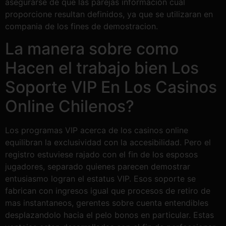
asegurarse de que las parejas informacion cual
proporcione resultan definidos, ya que se utilizaran en
compania de los fines de demostracion.
La manera sobre como
Hacen el trabajo bien Los
Soporte VIP En Los Casinos
Online Chilenos?
Los programas VIP acerca de los casinos online
equilibran la exclusividad con la accesibilidad. Pero el
registro estuviese rajado con el fin de los esposos
jugadores, separado quienes parecen demostrar
entusiasmo logran el estatus VIP. Esos soporte se
fabrican con ingresos igual que procesos de retiro de
mas instantaneos, gerentes sobre cuenta entendibles
desplazandolo hacia el pelo bonos en particular. Estas