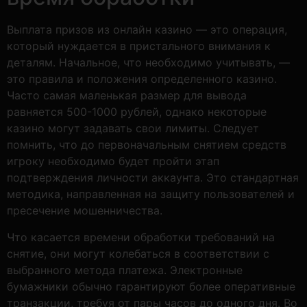
Выплата призов из онлайн казино — это операция,
который нуждается в пристального внимания к
деталям. Начальное, что необходимо учитывать, —
это правила и положения определенного казино.
Часто самая маленькая размер для вывода
равняется 500-1000 рублей, однако некоторые
казино могут задавать свои лимиты. Следует
помнить, что до первоначальным снятием средств
игроку необходимо будет пройти этап
подтверждения личности аккаунта. Это стандартная
методика, направленная на защиту пользователей и
пресечение мошенничества.
Что касается времени обработки требований на
снятие, они могут колебаться в соответствии с
выбранного метода платежа. Электронные
бумажники обычно гарантируют более оперативные
транзакции, требуя от пары часов до одного дня. Во