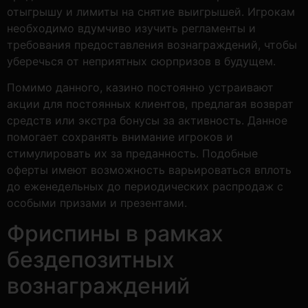
отыгрышу и лимиты на снятие выигрышей. Игрокам
необходимо вдумчиво изучить регламенты и
требования предоставления вознаграждений, чтобы
уберечься от неприятных сюрпризов в будущем.
Помимо данного, казино постоянно устраивают
акции для постоянных клиентов, предлагая возврат
средств или экстра бонусы за активность. Данное
помогает сохранять внимание игроков и
стимулировать их за преданность. Подобные
оферты имеют возможность варьироваться вплоть
до еженедельных до периодических распродаж с
особыми призами и презентами.
Фриспины в рамках
бездепозитных
вознаграждений