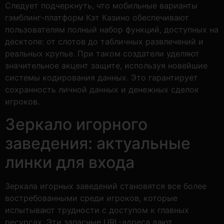
Следует подчеркнуть, что мобильные варианты
гэмблинг-платформ Кэт Казино обеспечивают
пользователям полный набор функций, доступных на
десктопе: от слотов до табличных развлечений и
реальных крупье. При таком создатели уделяют
значительное акцент защите, используя новейшие
системы кодирования данных. Это гарантирует
сохранность личной данных и денежных сделок
игроков.
Зеркало игорного
заведения: актуальные
линки для входа
Зеркала игорных заведений становятся все более
востребованными среди игроков, которые
испытывают трудности с доступом к главных
ресурсах. Эти запасные URL-адреса дают