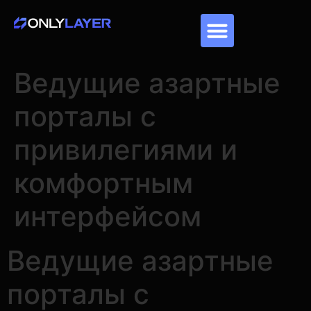
Ведущие азартные
порталы с
привилегиями и
комфортным
интерфейсом
Ведущие азартные
порталы с