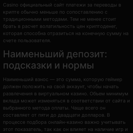
Casino официальный сайт платежи за переводы в
крипте обычно меньше по сопоставлению с
традиционными методами. Тем не менее стоит
брать в расчет волатильность цен криптоденег,
которая способна отразиться на конечную сумму на
счете пользователя.
Наименьший депозит:
подсказки и нормы
Наименьший взнос — это сумма, которую геймер
должен положить на свой аккаунт, чтобы начать
развлечения в виртуальном казино. Объем минимум
вклада может изменяться в соответствии от сайта и
выбранного метода оплаты. Чаще всего он
составляет от пяти до двадцати долларов. В
процессе подбора онлайн-казино важно учитывать
этот показатель, так как он влияет на наличие игр и