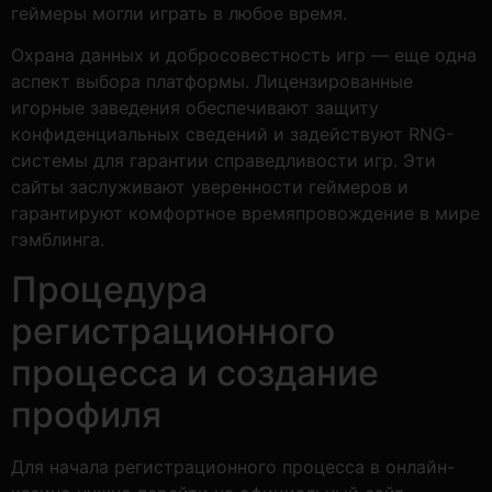
геймеры могли играть в любое время.
Охрана данных и добросовестность игр — еще одна
аспект выбора платформы. Лицензированные
игорные заведения обеспечивают защиту
конфиденциальных сведений и задействуют RNG-
системы для гарантии справедливости игр. Эти
сайты заслуживают уверенности геймеров и
гарантируют комфортное времяпровождение в мире
гэмблинга.
Процедура
регистрационного
процесса и создание
профиля
Для начала регистрационного процесса в онлайн-