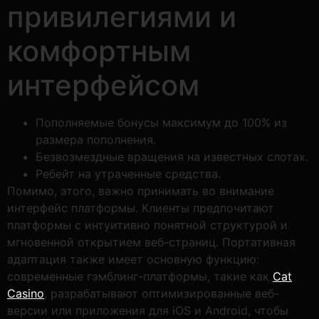
привилегиями и
комфортным
интерфейсом
Пополняемые бонусы максимум до 100% из
размера пополнения.
Безвозмездные вращения на известных слотах.
Ребейт на утраченные средства.
Помимо, этого, важно принимать во внимание
интерфейс платформы. Клиенты предпочитают
платформы с интуитивно понятной структурой и
мгновенной открытием веб-страниц. Портативная
адаптация также имеет основную функцию:
современные гэмблинг-платформы, такие как
Cat
Casino
, разрабатывают оптимизированные веб-
версии или приложения для iOS и Android, чтобы