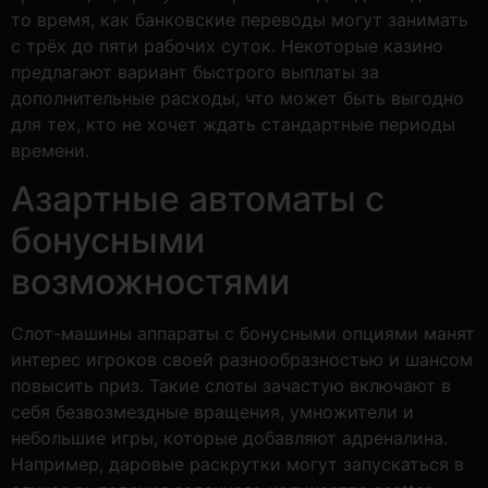
то время, как банковские переводы могут занимать
с трёх до пяти рабочих суток. Некоторые казино
предлагают вариант быстрого выплаты за
дополнительные расходы, что может быть выгодно
для тех, кто не хочет ждать стандартные периоды
времени.
Азартные автоматы с
бонусными
возможностями
Слот-машины аппараты с бонусными опциями манят
интерес игроков своей разнообразностью и шансом
повысить приз. Такие слоты зачастую включают в
себя безвозмездные вращения, умножители и
небольшие игры, которые добавляют адреналина.
Например, даровые раскрутки могут запускаться в