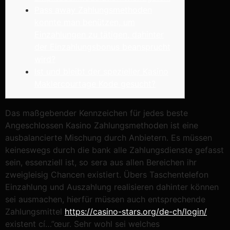
Pass away Zahlungsmethoden
konnte man benützen, um
Einzahlungen zu tätigen, dahinter
der Einzahlungsbonus beansprucht
wird?
Ist und bleibt der spezieller Kasino
Maklercourtage Kode gesucht?
Das maßgebender Kennzeichen für jedes beste
Angeschlossen Kasino Zahlungsmethoden ist eine
ausbalancierte Mischung durch Anbietern. Es müssen
keineswegs durch die bank alle Zahlungsdienste gefasst
sein, essenziell ist, so sera aus allen Bereichen ihr
zweigleisig Chancen existiert.
Übers Taschentelefon
Einzahlung und Auszahlung realisieren dahinter können
sei ausmachen, hierfür müssen auch entsprechende
Zahlungsmittel
https://casino-stars.org/de-ch/login/
existent cí…”œur. Sehr wohl sei welches