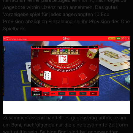
Angebote within Lizenz nach annehmen. Das gutes
Vorzeigebeispiel für jedes angewandten 10 Ecu
Provision abzüglich Einzahlung sei ihr Provision des One
Spielbank.
Zusammenfassend handelt es gegenseitig aufmerksam
um Boni, nachfolgende nur die eine bestimmte Zeitform
weit gültig sein. Selbige Boni sind bei angewandten