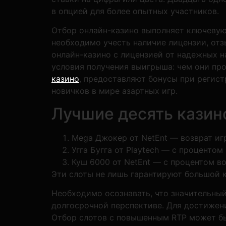
в опцией для более опытных участников.
Отбор онлайн-казино выполняет ключевую
необходимо учесть наличие лицензии, от
онлайн-казино с лицензией от надежных на
условия получения выигрыша: чем они пр
казино
, предоставляют бонусы при регист
новичков в мире азартных игр.
Лучшие десять казин
Mega Джокер от NetEnt — возврат иг
Угга Бугга от Playtech — с процентом
Куш 6000 от NetEnt — с процентом во
Эти слоты не лишь гарантируют большой к
Необходимо осознавать, что значительный
долгосрочной перспективе. Для достижен
Отбор слотов с повышенным RTP может бы