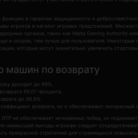
 функцию в гарантии защищенности и добросовестнос
зывы игроков и каталог игровых предложений. Множест
дзорных органов, таких как Malta Gaming Authority ил
още и скорее, тем лучше для пользователя. Некоторые
рации, которые могут значительно увеличить стартовы
о машин по возврату
року доходит до 99%.
 возврата 99,07 процента.
зврата до 98.8%.
оэффициент возврата, но и обеспечивают интересный п
 RTP не обеспечивает мгновенных побед, но поднимае
ия наивысшей выгоды игрокам следует сосредотачиват
ть прекрасной стратегией для стремящихся повысить 