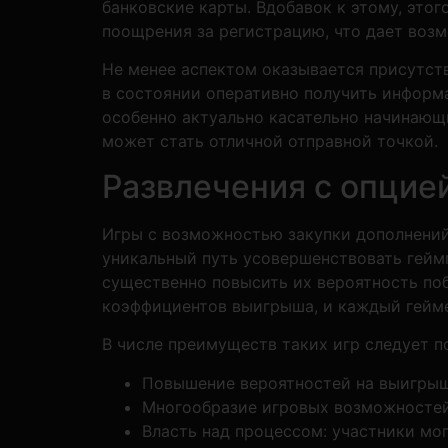
банковские карты. Вдобавок к этому, это
поощрения за регистрацию, что дает возм
Не менее аспектом оказывается присутств
в состоянии оперативно получить информ
особенно актуально касательно начинающи
может стать отличной отправной точкой.
Развлечения с опцие
Игры с возможностью закупки дополнений
уникальный путь усовершенствовать геймп
существенно повысить их вероятность поб
коэффициентов выигрыша, и каждый гейме
В числе преимуществ таких игр следует 
Повышение вероятностей на выигрыш
Многообразие игровых возможностей:
Власть над процессом: участники мог