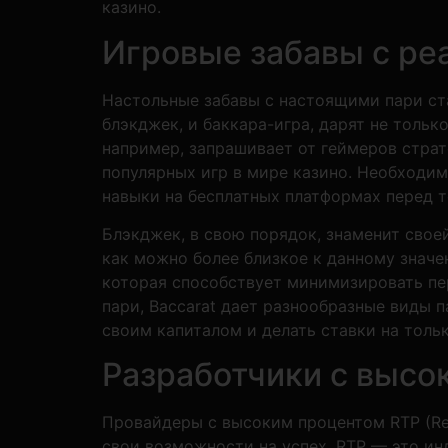
казино.
Игровые забавы с ре
Настольные забавы с настоящими пари ста
блэкджек, и баккара-игра, дарят не тольк
например, запрашивает от геймеров страт
популярных игр в мире казино. Необходим
навыки на бесплатных платформах перед т
Блэкджек, в свою порядок, знаменит свое
как можно более близкое к данному знач
которая способствует минимизировать пер
пари, Baccarat дает разнообразные виды
своим капиталом и делать ставки на толь
Разработчики с высо
Провайдеры с высоким процентом RTP (Ret
свои возможности на успех. RTP — это ин