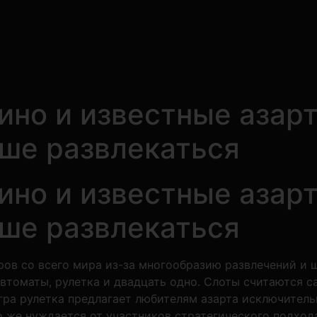
ино и известные азар
чше развлекаться
ино и известные азар
чше развлекаться
ов со всего мира из-за многообразию развлечений и 
автоматы, рулетка и двадцать одно. Слоты считаются
гра рулетка предлагает любителям азарта исключител
о же нуждается от участников стратегического подхода