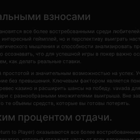
альными взносами
новятся все более востребованными среди любителей а
о интересный геймплей, но и перспективу выиграть нас
егического мышления и способности анализировать про
о осознавать, что для успешной игры в покер важно о
ем, как делать реальные ставки.
й простотой и значительным возможностью на успех. У
ение без превышения. Ключевым фактором является пон
евес казино и расширить шансы на победу. vavada для
 пари с разнообразными множителями выигрыша. Вне за
ко те объемы средств, которые вы готовы потерять.
ким процентом отдачи.
urn to Player) оказываются все более востребованны
дикатор, который отражает часть от всех вложенных 