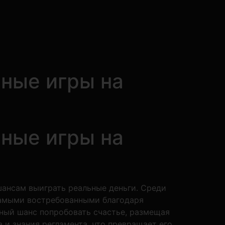
тные игры на
тные игры на
шансам выиграть реальные деньги. Среди
 самыми востребованными благодаря
ьный шанс попробовать счастье, размещая
 и знания регламента, что превращает его