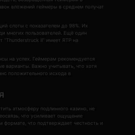
тавок вложений геймеры в среднем получат
ий слоты с показателем до 98%. Их
еди многих пользователей. Ещё один
“Thunderstruck II” имеет RTP на
нсы на успех. Геймерам рекомендуется
е варианты. Важно учитывать, что хотя
анс положительного исхода в
я
тить атмосферу подлинного казино, не
еосвязь, что усиливает ощущение
м формате, что подтверждает честность и