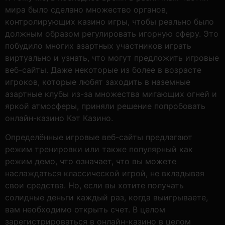
мира было сделано множество органов,
контролирующих казино игры, чтобы реально было
должным образом регулировать игорную сферу. Это
побудило многих азартных участников играть
виртуально и узнать, что могут предложить игровые
веб-сайты. Даже некоторые из более в возрасте
игроков, которые любят заходить в наземные
азартные клубы из-за множества мигающих огней и
яркой атмосферы, приняли решение попробовать
онлайн-казино Кэт Казино.
Определённые игровые веб-сайты предлагают
режим тренировки или также популярный как
режим демо, что означает, что вы можете
наслаждаться классической игрой, не вкладывая
свои средства. Но, если вы хотите получать
солидные деньги каждый раз, когда выигрываете,
вам необходимо открыть счет. В целом
зарегистрироваться в онлайн-казино в целом