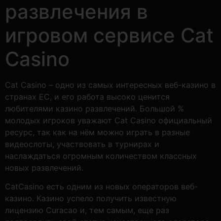
развлечения в
игровом сервисе Cat
Casino
Cat Casino – одно из самых интересных веб-казино в
странах ЕС, и его работа высоко ценится
любителями казино развлечений. Большой %
молодых игроков уважают Cat Casino официальный
ресурс, так как на нём можно играть в разные
видеослоты, участвовать в турнирах и
наслаждаться огромным количеством классных
новых развлечений.
CatCasino есть одним из новых операторов веб-
казино. Казино успело получить известную
лицензию Curacao и, тем самым, еще раз