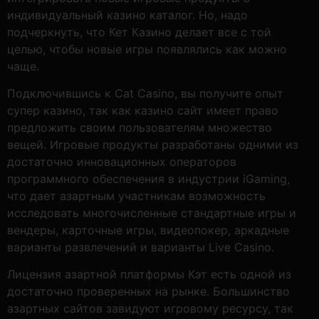
индивидуальный казино каталог. Но, надо
подчеркнуть, что Кет Казино делает все с той
целью, чтобы новые игры появлялись как можно
чаще.
Подключившись к Cat Casino, вы получите опыт
супер казино, так как казино сайт имеет право
предложить своим пользователям множество
вещей. Игровые продукты разработаны одними из
достаточно инновационных операторов
программного обеспечения в индустрии iGaming,
что дает азартным участникам возможность
исследовать многочисленные стандартные игры и
вендеры, карточные игры, видеопокер, аркадные
варианты развлечений и варианты Live Casino.
Лицензия азартной платформы Кэт есть одной из
достаточно проверенных на рынке. Большинство
азартных сайтов завидуют игровому ресурсу, так