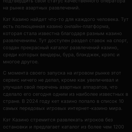
подтвердить свой статус качественного оператора
на рынке азартных развлечений.
Кэт Казино найдет что-то для каждого человека. Тут
есть полноценная казино онлайн-платформа,
которая стала известна благодаря разным казино
развлечениям. Тут доступен раздел ставок на спорт,
создан прекрасный каталог развлечений казино,
среди которых вендеры, бура, блэкджек, крэпс и
многое другое.
С момента своего запуска на игровом рынке этот
сервис ничего не делал, кроме как увеличивал и
улучшал свой перечень азартных аппаратов, что
сделало его сегодня одним из наиболее известных в
стране. В 2024 году кет казино попало в список 10
самых передовых игровых интернет-казино мира.
Кэт Казино стремится развлекать игроков без
остановки и предлагает каталог из более чем 1200