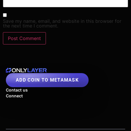
Save my name, email, and website in this browser for
the next time I comment.
ADD COIN TO METAMASK
Contact us
Connect