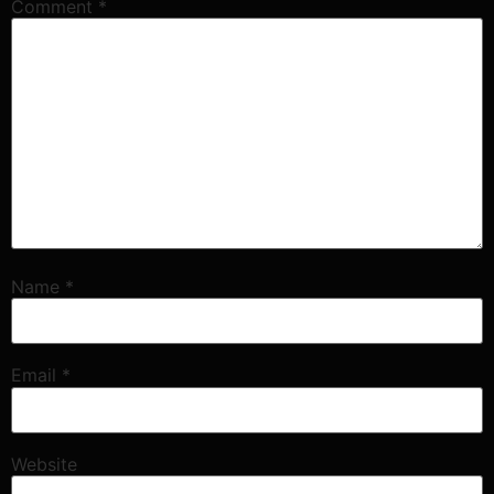
Comment
*
Name
*
Email
*
Website