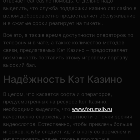
отвечает cat casino помощь. Отдельно надо
выделить, что служба поддержки казино cat casino в
целом добросовестно предоставляет обслуживание
и в сжатые сроки реагирует на тикеты.
Всё это, а также время доступности операторов по
телефону и в чате, а также количество методов
связи, предлагаемых Кэт Казино – предоставляет
возможность поставить этому игровому порталу
высокий бал.
Надёжность Кэт Казино
В целом, что касается софта и операторов,
предусмотренных на ресурсе Кэт Казино,
необходимо выделить, что
www.forumsib.ru
качественно снабжена, в частности с точки зрения
видеослотов. Естественно, чтобы привлечь больше
игроков, клубу следует идти в ногу со временем и
интегрировать новые игровые продукты в